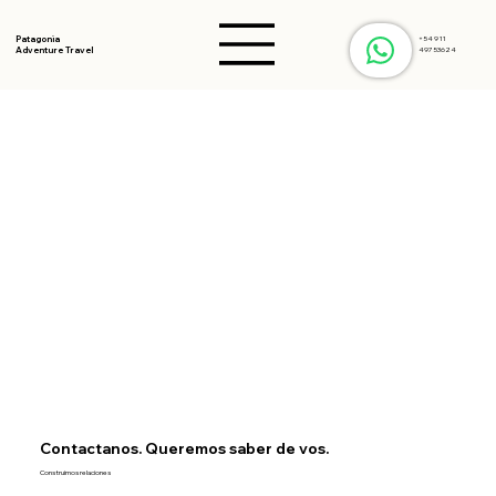
Patagonia
+54 9 11
Adventure Travel
49753624
Contactanos. Queremos saber de vos.
Construimos relaciones