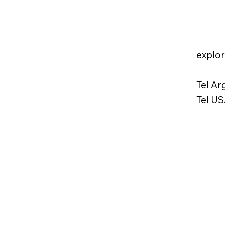
explo
Tel Ar
Tel US